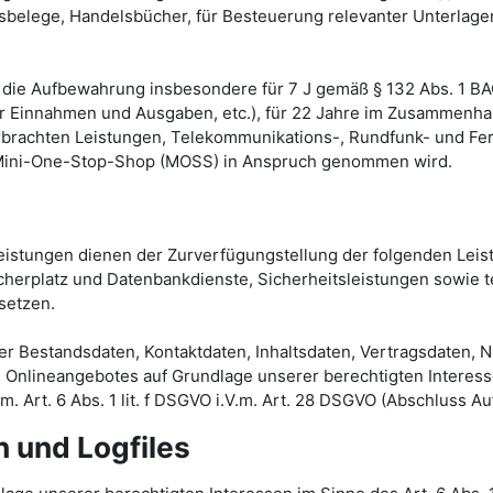
belege, Handelsbücher, für Besteuerung relevanter Unterlagen,
gt die Aufbewahrung insbesondere für 7 J gemäß § 132 Abs. 1 
er Einnahmen und Ausgaben, etc.), für 22 Jahre im Zusammenha
brachten Leistungen, Telekommunikations-, Rundfunk- und Fer
r Mini-One-Stop-Shop (MOSS) in Anspruch genommen wird.
stungen dienen der Zurverfügungstellung der folgenden Leistu
icherplatz und Datenbankdienste, Sicherheitsleistungen sowie 
setzen.
eter Bestandsdaten, Kontaktdaten, Inhaltsdaten, Vertragsdaten
Onlineangebotes auf Grundlage unserer berechtigten Interesse
 Art. 6 Abs. 1 lit. f DSGVO i.V.m. Art. 28 DSGVO (Abschluss Au
 und Logfiles