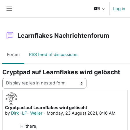
Skip to main content
Log in
Side panel
Learnflakes Nachrichtenforum
Forum
RSS feed of discussions
Cryptpad auf Learnflakes wird gelöscht
Display mode
Cryptpad auf Learnflakes wird gelöscht
Number of replies: 0
by
Dirk -LF- Weller
-
Monday, 23 August 2021, 8:16 AM
Hi there,