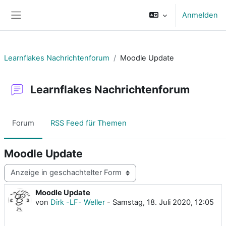
Zum Hauptinhalt
Anmelden
Website-Übersicht
Learnflakes Nachrichtenforum
Moodle Update
Learnflakes Nachrichtenforum
Forum
RSS Feed für Themen
Moodle Update
Anzeigemodus
Moodle Update
Anzahl Antworten: 0
von
Dirk -LF- Weller
-
Samstag, 18. Juli 2020, 12:05