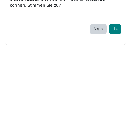
können. Stimmen Sie zu?
Nein
Ja
Website-Support
Sie sind als Gast angemeldet (
Anmelden
)
Standarddesign
Powered by
Moodle