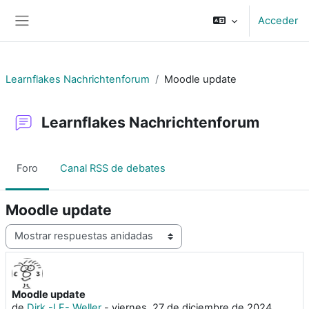
Salta al contenido principal
Acceder
Panel lateral
Learnflakes Nachrichtenforum
Moodle update
Learnflakes Nachrichtenforum
Foro
Canal RSS de debates
Moodle update
Mostrar modo
Moodle update
Número de respuestas: 0
de
Dirk -LF- Weller
-
viernes, 27 de diciembre de 2024,