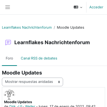
Salta al contenido principal
Acceder
Panel lateral
Learnflakes Nachrichtenforum
Moodle Updates
Learnflakes Nachrichtenforum
Foro
Canal RSS de debates
Moodle Updates
Mostrar modo
Moodle Updates
Número de respuestas: 0
de
Dirk -LF- Weller
-
lunes, 17 de enero de 2022, 09:42