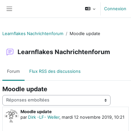
Passer au contenu principal
Connexion
Panneau latéral
Learnflakes Nachrichtenforum
Moodle update
Learnflakes Nachrichtenforum
Forum
Flux RSS des discussions
Moodle update
Type d’affichage
Moodle update
Nombre de réponses : 0
par
Dirk -LF- Weller
,
mardi 12 novembre 2019, 10:21