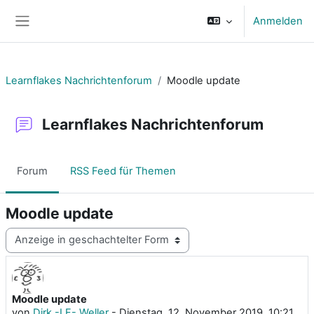
Zum Hauptinhalt
Anmelden
Website-Übersicht
Learnflakes Nachrichtenforum
Moodle update
Learnflakes Nachrichtenforum
Forum
RSS Feed für Themen
Moodle update
Anzeigemodus
Moodle update
Anzahl Antworten: 0
von
Dirk -LF- Weller
-
Dienstag, 12. November 2019, 10:21