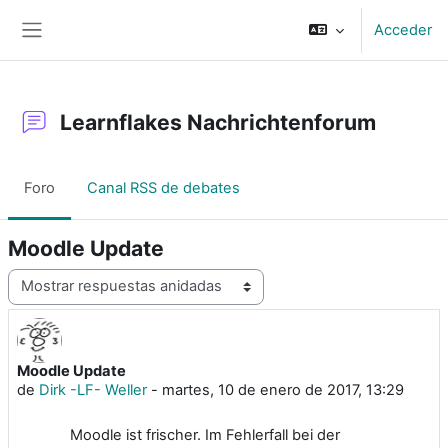
Salta al contenido principal
Acceder
Panel lateral
Learnflakes Nachrichtenforum
Foro
Canal RSS de debates
Moodle Update
Mostrar modo
Moodle Update
Número de respuestas: 0
de
Dirk -LF- Weller
-
martes, 10 de enero de 2017, 13:29
Moodle ist frischer. Im Fehlerfall bei der