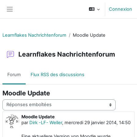
Passer au contenu principal
Connexion
Panneau latéral
Learnflakes Nachrichtenforum
Moodle Update
Learnflakes Nachrichtenforum
Forum
Flux RSS des discussions
Moodle Update
Type d’affichage
Moodle Update
Nombre de réponses : 0
par
Dirk -LF- Weller
,
mercredi 29 janvier 2014, 14:50
Eine aktuellere Version von Moodle wurde