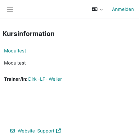
Zum Hauptinhalt
Anmelden
Website-Übersicht
Kursinformation
Modultest
Modultest
Trainer/in:
Dirk -LF- Weller
Website-Support