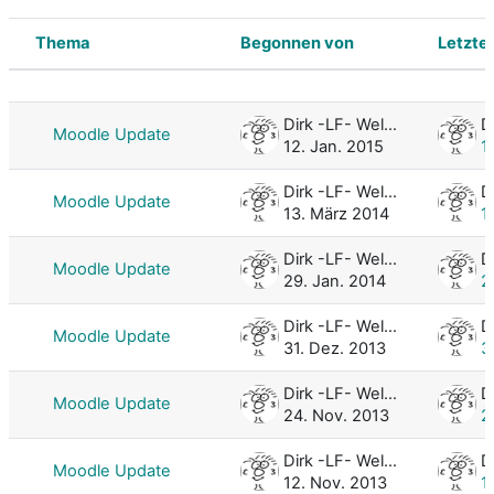
Thema
Begonnen von
Letzter
Status
Liste der Themen - 40 von 140
Dirk -LF- Weller
Moodle Update
12. Jan. 2015
1
Dirk -LF- Weller
Moodle Update
13. März 2014
1
Dirk -LF- Weller
Moodle Update
29. Jan. 2014
2
Dirk -LF- Weller
Moodle Update
31. Dez. 2013
3
Dirk -LF- Weller
Moodle Update
24. Nov. 2013
2
Dirk -LF- Weller
Moodle Update
12. Nov. 2013
1