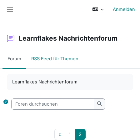
Zum Hauptinhalt
Anmelden
Website-Übersicht
Learnflakes Nachrichtenforum
Forum
RSS Feed für Themen
Abschlussbedingungen
Learnflakes Nachrichtenforum
Foren durchsuchen
Foren durchsuche
Vorherige Seite
Seite 1
Seite 2
«
1
2