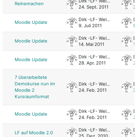
Dirk -LF- Weller
Reinemachen
24. Sept. 2011
2
Dirk -LF- Weller
Moodle Update
9. Juli 2011
9
Dirk -LF- Weller
Moodle Update
14. Mai 2011
1
Dirk -LF- Weller
Moodle Update
28. Apr. 2011
2
7 überarbeitete
Demokurse nun im
Dirk -LF- Weller
Moodle 2
24. Feb. 2011
2
Kursraumformat
Dirk -LF- Weller
Moodle Update
24. Feb. 2011
2
Dirk -LF- Weller
LF auf Moodle 2.0
25. Dez. 2010
2