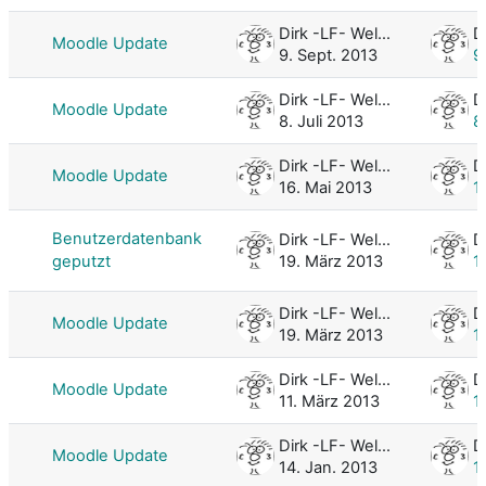
Dirk -LF- Weller
Moodle Update
9. Sept. 2013
9
Dirk -LF- Weller
Moodle Update
8. Juli 2013
8
Dirk -LF- Weller
Moodle Update
16. Mai 2013
1
Benutzerdatenbank
Dirk -LF- Weller
geputzt
19. März 2013
1
Dirk -LF- Weller
Moodle Update
19. März 2013
1
Dirk -LF- Weller
Moodle Update
11. März 2013
1
Dirk -LF- Weller
Moodle Update
14. Jan. 2013
1