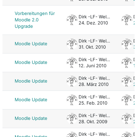
Vorbereitungen für
Dirk -LF- Weller
Moodle 2.0
24. Dez. 2010
2
Upgrade
Dirk -LF- Weller
Moodle Update
31. Okt. 2010
3
Dirk -LF- Weller
Moodle Update
12. Juni 2010
1
Dirk -LF- Weller
Moodle Update
28. März 2010
2
Dirk -LF- Weller
Moodle Update
25. Feb. 2010
2
Dirk -LF- Weller
Moodle Update
28. Okt. 2009
2
Dirk -LF- Weller
Moodle Update