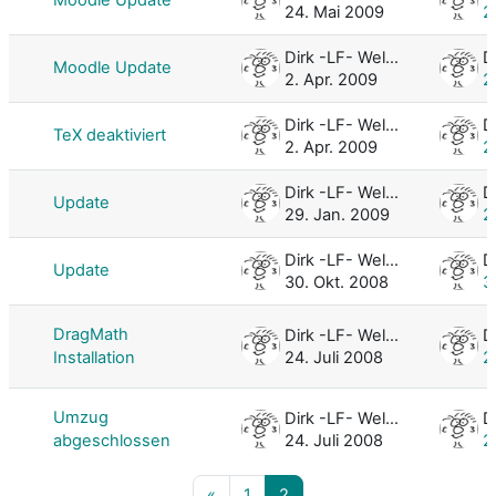
24. Mai 2009
2
Dirk -LF- Weller
Moodle Update
2. Apr. 2009
2
Dirk -LF- Weller
TeX deaktiviert
2. Apr. 2009
2
Dirk -LF- Weller
Update
29. Jan. 2009
2
Dirk -LF- Weller
Update
30. Okt. 2008
3
DragMath
Dirk -LF- Weller
Installation
24. Juli 2008
2
Umzug
Dirk -LF- Weller
abgeschlossen
24. Juli 2008
2
Vorherige Seite
Seite 1
Seite 2
«
1
2