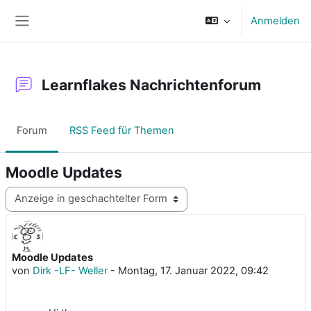
Zum Hauptinhalt
Anmelden
Website-Übersicht
Learnflakes Nachrichtenforum
Forum
RSS Feed für Themen
Moodle Updates
Anzeigemodus
Moodle Updates
Anzahl Antworten: 0
von
Dirk -LF- Weller
-
Montag, 17. Januar 2022, 09:42